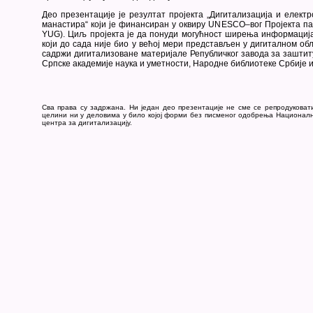
Део презентације је резултат пројекта „Дигитализација и елект
манастира“ који је финансиран у оквиру UNESCO–вог Пројекта па
YUG). Циљ пројекта је да понуди могућност ширења информациј
који до сада није био у већој мери представљен у дигиталном обл
садржи дигитализоване материјале Републичког завода за заштит
Српске академије наука и уметности, Народне библиотеке Србије 
Сва права су задржана. Ни један део презентације не сме се репродуковат
целини ни у деловима у било којој форми без писменог одобрења Национал
центра за дигитализацију.