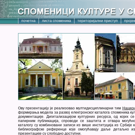
почетна
листа споменика
територијални приступ
проје
Ову презентацију је реализовао мултидисциплинарни тим
Национ
формирања модела за развој електронског каталога споменика кул
документације. Дигитализацијом културних ресурса, од којих с
папирним публикација, спроводи се заштита и отвара могућн
каталогу су комбиновани записи из више институција из Србије к
библиографске референце које омогућавају даље детаљно из
презентације су слободно доступни.