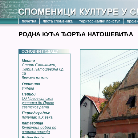
почетна
листа споменика
територијални приступ
проје
РОДНА КУЋА ЂОРЂА НАТОШЕВИЋА
ОСНОВНИ ПОДАЦИ
Место
Стари Сланкамен,
Ђорђа Натошевића бр.
18
Прикажи на мапи
Општина
Инђија
Период
Од Првог српског
устанка до Првог
светског рата
Период градње
почетак XIX века
Категорија
Културна добра од
великог значаја
Редни број у