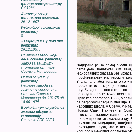
централном регистру
СК 1286
Датум уписа у
централни регистар
29.12.1997.
Редни број у локалном
регистру
8
Датум уписа у локални
регистар
26.12.1997.
Надлежни завод који
води локални регистар
Завод за заштиту
Лоцирана је на самој обали Д
споменика културе
саграђена почетком XIX века
Сремска Митровица
једноставних фасада без украса
Основ за упис у
профилисаним малтерским рам
регистар
Значајна је због тога што се у
Решење завода за
просветитељ, који је свега 
заштиту споменика
неуобичајено, посветио се
културе Сремска
револуционарне 1848, поставио
Митровица бр. 191/75 од
Прво као професор 1853, а зати
18.06.1975.
са реформом своје гимназије. 
народних школа у Срему, учите
Број и датум службеног
Новом Саду, Панчеву и Сомб
гласила одлуке за
школства, ширењу напредних и
категорију
ширем просветитељском раду. В
Сл. лист АПВ 28/91
прилоге из медицине, хигијене
природних наука, као и историј
чланова књижевног одељења Мат