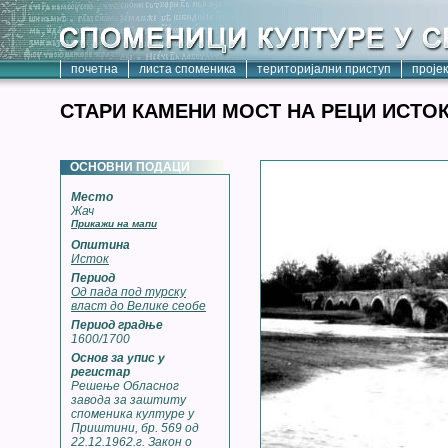
почетна
листа споменика
територијални приступ
проје
СТАРИ КАМЕНИ МОСТ НА РЕЦИ ИСТО
ОСНОВНИ ПОДАЦИ
Место
Жач
Прикажи на мапи
Општина
Исток
Период
Од пада под турску
власт до Велике сеобе
Период градње
1600/1700
Основ за упис у
регистар
Решење Обласног
завода за заштиту
споменика културе у
Приштини, бр. 569 од
22.12.1962.г. Закон о