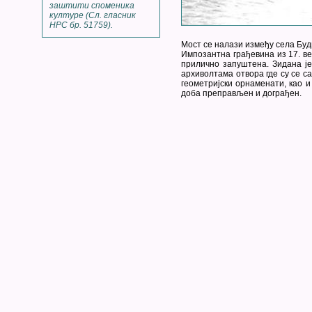
заштити споменика
културе (Сл. гласник
НРС бр. 51759).
Мост се налази између села Буд
Импозантна грађевина из 17. ве
прилично запуштена. Зидана ј
архиволтама отвора где су се с
геометријски орнаменати, као и
доба преправљен и дограђен.