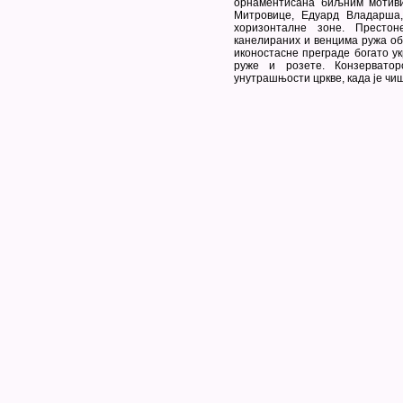
орнаментисана биљним мотиви
Митровице, Едуард Владарша,
хоризонталне зоне. Престо
канелираних и венцима ружа оба
иконостасне преграде богато ук
руже и розете. Конзерватор
унутрашњости цркве, када је чи