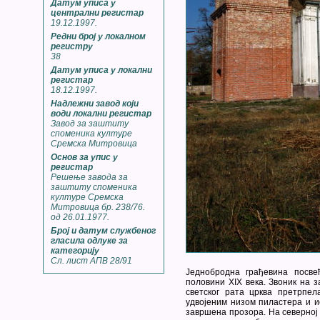
Датум уписа у
централни регистар
19.12.1997.
Редни број у локалном
регистру
38
Датум уписа у локални
регистар
18.12.1997.
Надлежни завод који
води локални регистар
Завод за заштиту
споменика културе
Сремска Митровица
Основ за упис у
регистар
Решење завода за
заштиту споменика
културе Сремска
Митровица бр. 238/76.
од 26.01.1977.
Број и датум службеног
гласила одлуке за
категорију
Сл. лист АПВ 28/91
Једнобродна грађевина посве
половини XIX века. Звоник на з
светског рата црква претрпе
удвојеним низом пиластера и и
завршена прозора. На северној 