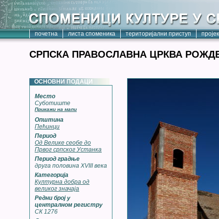
почетна
листа споменика
територијални приступ
проје
СРПСКА ПРАВОСЛАВНА ЦРКВА РОЖДЕ
ОСНОВНИ ПОДАЦИ
Место
Суботиште
Прикажи на мапи
Општина
Пећинци
Период
Од Велике сеобе до
Првог српског Устанка
Период градње
друга половина XVIII века
Категорија
Културна добра од
великог значаја
Редни број у
централном регистру
СК 1276