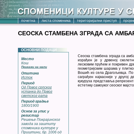
почетна
листа споменика
територијални приступ
проје
СЕОСКА СТАМБЕНА ЗГРАДА СА АМБ
ОСНОВНИ ПОДАЦИ
Сеоска стамбена зграда са амб
Место
израђен је у дрвеној скелетн
Кош
лесковим прућем и покривен д
Прикажи на мапи
геометријским шарама у плитко
Вошић из села Драгољевца. По 
Општина
саграђен најкасније у другој 
Исток
кукуруза представља репрезент
Период
естетику самоуког сеоског мајсто
Од Првог српског
устанка до Првог
светског рата
Период градње
1800/1900
Основ за упис у
регистар
Решење Покрајинског
завода за заштиту
споменика културе у
Приштини, бр. 1006 од