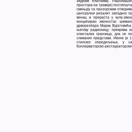
зидним платнима. Рашчлањен
простора на травеје) постигнут
смењују са прозорским отворим
централни ризалит западног п
венац и прераста у кулу-звон
конципиран иконостас шимано
дрворезбара Марка Вујатовића
његову радионицу, прекрива и
олисталих гранчица, док се г
сликаних представа. Иконе је 1
стилског опредељења, у с
Конзерваторско-рестаураторски 