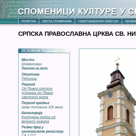
почетна
листа споменика
територијални приступ
проје
СРПСКА ПРАВОСЛАВНА ЦРКВА СВ. Н
ОСНОВНИ ПОДАЦИ
Место
Шимановци
Прикажи на мапи
Општина
Пећинци
Период
Од Првог српског
устанка до Првог
светског рата
Период градње
прва половина XIX века
Категорија
Културна добра од
великог значаја
Редни број у
централном регистру
СК 1277