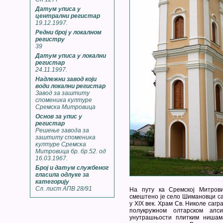
Датум уписа у
централни регистар
19.12.1997.
Редни број у локалном
регистру
39
Датум уписа у локални
регистар
24.11.1997.
Надлежни завод који
води локални регистар
Завод за заштиту
споменика културе
Сремска Митровица
Основ за упис у
регистар
Решење завода за
заштиту споменика
културе Сремска
Митровица бр. бр.52. од
16.03.1967.
Број и датум службеног
гласила одлуке за
категорију
Сл. лист АПВ 28/91
На путу ка Сремској Митрови
смештено је село Шимановци са 
у XIX век. Храм Св. Николе сагр
полукружном олтарском ап
унутрашњости плитким нишам