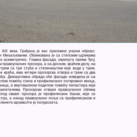
 XIX века. Грађена је као приземни угаони објекат,
 и Михаљевачке. Обликована је са стилским одликама
е асиметрично. Главна фасада, окренута према Тргу,
м правоугаоних прозора, а на десном, краћем делу, на
 трем са три стуба и степеништем које води у трем.
е краћа, има четири прозорска отвора и трем са два
ожђа. Декоративна обрада обе фасаде изведена је на
елом помоћу сокла и профилисаног поткровног венца,
шница, и вертикалном поделом помоћу пиластера који
апителима. Прозорски отвори правоугаоног облика
под сваког прозора је профилисани банак, који се
астра, а изнад правоугаоно поље са профилисаном и
линети архиволте је полурозета.