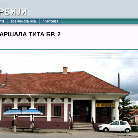
кти
временска оса
претрага
РШАЛА ТИТА БР. 2