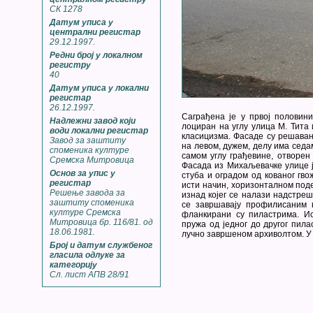
СК 1278
Датум уписа у
централни регистар
29.12.1997.
Редни број у локалном
регистру
40
Датум уписа у локални
регистар
26.12.1997.
Саграђена је у првој половини
Надлежни завод који
лоциран на углу улица М. Тита
води локални регистар
класицизма. Фасаде су решаван
Завод за заштиту
на левом, дужем, делу има седа
споменика културе
самом углу грађевине, отворен
Сремска Митровица
Фасада из Михаљевачке улице ј
Основ за упис у
стуба и оградом од кованог гв
регистар
исти начин, хоризонталном под
Решење завода за
изнад којег се налази надстре
заштиту споменика
се завршавају профилисаним к
културе Сремска
фланкирани су пиластрима. Ис
Митровица бр. 116/81. од
пружа од једног до другог пил
18.06.1981.
лучно завршеном архиволтом. У 
Број и датум службеног
гласила одлуке за
категорију
Сл. лист АПВ 28/91