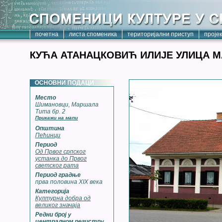
почетна
листа споменика
територијални приступ
проје
КУЋА АТАНАЦКОВИЋ ИЛИЈЕ УЛИЦА МА
ОСНОВНИ ПОДАЦИ
Место
Шимановци, Маршала
Тита бр. 2
Прикажи на мапи
Општина
Пећинци
Период
Од Првог српског
устанка до Првог
светског рата
Период градње
прва половина XIX века
Категорија
Културна добра од
великог значаја
Редни број у
централном регистру