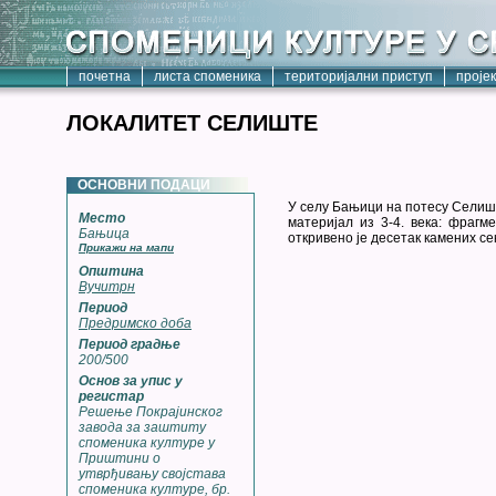
почетна
листа споменика
територијални приступ
проје
ЛОКАЛИТЕТ СЕЛИШТЕ
ОСНОВНИ ПОДАЦИ
У селу Бањици на потесу Селиш
Место
материјал из 3-4. века: фраг
Бањица
откривено је десетак камених се
Прикажи на мапи
Општина
Вучитрн
Период
Предримско доба
Период градње
200/500
Основ за упис у
регистар
Решење Покрајинског
завода за заштиту
споменика културе у
Приштини о
утврђивању својстава
споменика културе, бр.