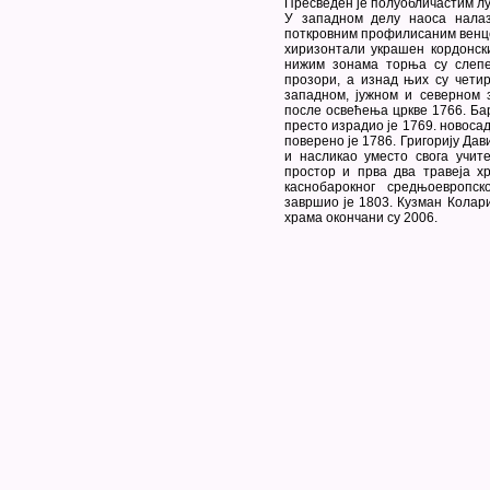
Пресведен је полуобличастим л
У западном делу наоса налаз
поткровним профилисаним венцем
хиризонтали украшен кордонск
нижим зонама торња су слепе
прозори, а изнад њих су чети
западном, јужном и северном 
после освећења цркве 1766. Бар
престо израдио је 1769. новоса
поверено је 1786. Григорију Дав
и насликао уместо свога учит
простор и прва два травеја х
каснобарокног средњоевропс
завршио је 1803. Кузман Колар
храма окончани су 2006.