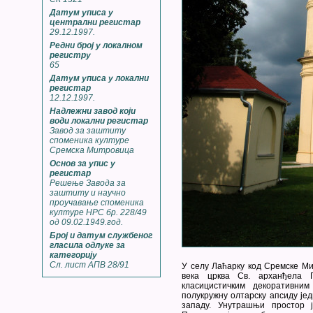
Датум уписа у
централни регистар
29.12.1997.
Редни број у локалном
регистру
65
Датум уписа у локални
регистар
12.12.1997.
Надлежни завод који
води локални регистар
Завод за заштиту
споменика културе
Сремска Митровица
Основ за упис у
регистар
Решење Завода за
заштиту и научно
проучавање споменика
културе НРС бр. 228/49
од 09.02.1949.год.
Број и датум службеног
гласила одлуке за
категорију
Сл. лист АПВ 28/91
У селу Лаћарку код Сремске Ми
века црква Св. арханђела 
класицистичким декоративни
полукружну олтарску апсиду је
западу. Унутрашњи простор 