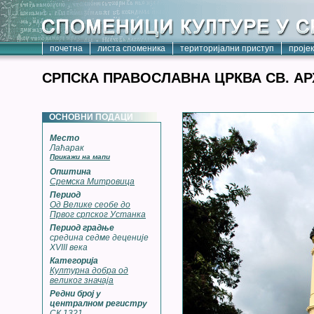
почетна
листа споменика
територијални приступ
проје
СРПСКА ПРАВОСЛАВНА ЦРКВА СВ. А
ОСНОВНИ ПОДАЦИ
Место
Лаћарак
Прикажи на мапи
Општина
Сремска Митровица
Период
Од Велике сеобе до
Првог српског Устанка
Период градње
средина седме деценије
XVIII века
Категорија
Културна добра од
великог значаја
Редни број у
централном регистру
СК 1321