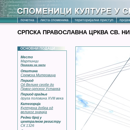
почетна
листа споменика
територијални приступ
проје
СРПСКА ПРАВОСЛАВНА ЦРКВА СВ. Н
ОСНОВНИ ПОДАЦИ
Место
Мартинци
Прикажи на мапи
Општина
Сремска Митровица
Период
Од Велике сеобе до
Првог српског Устанка
Период градње
друга половина XVIII века
Категорија
Културна добра од
великог значаја
Редни број у
централном регистру
СК 1326