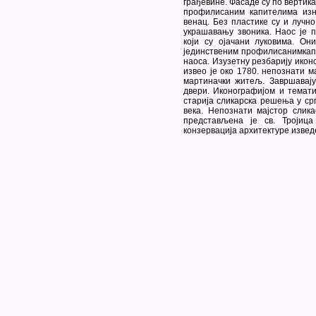
грађевине. Фасаде су по верти
профилисаним капителима изн
венац. Без пластике су и лучн
украшавању звоника. Наос је 
који су ојачани луковима. О
јединственим профилисанимкапи
наоса. Изузетну резбарију икон
извео је око 1780. непознати м
мартиначки житељ. Завршавај
двери. Иконографијом и темат
старија сликарска решења у српс
века. Непознати мајстор слика
представљена је св. Тројица
конзервација архитектуре изведе