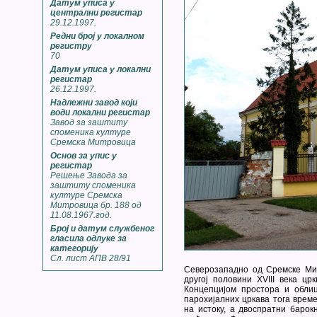
Датум уписа у
централни регистар
29.12.1997.
Редни број у локалном
регистру
70
Датум уписа у локални
регистар
26.12.1997.
Надлежни завод који
води локални регистар
Завод за заштиту
споменика културе
Сремска Митровица
Основ за упис у
регистар
Решење Завода за
заштиту споменика
културе Сремска
Митровица бр. 188 од
11.08.1967.год.
Број и датум службеног
гласила одлуке за
категорију
Сл. лист АПВ 28/91
Северозападно од Сремске Мит
другој половини XVIII века ц
Концепцијом простора и облиц
парохијалних цркава тога врем
на истоку, а двоспратни баро