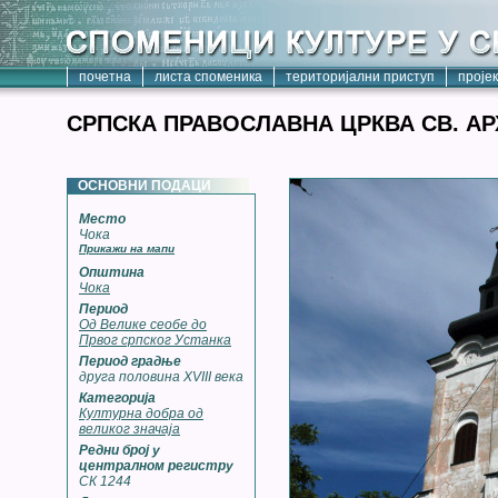
почетна
листа споменика
територијални приступ
проје
СРПСКА ПРАВОСЛАВНА ЦРКВА СВ. А
ОСНОВНИ ПОДАЦИ
Место
Чока
Прикажи на мапи
Општина
Чока
Период
Од Велике сеобе до
Првог српског Устанка
Период градње
друга половина XVIII века
Категорија
Културна добра од
великог значаја
Редни број у
централном регистру
СК 1244