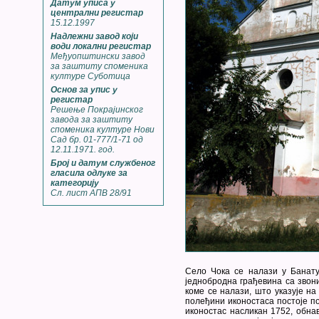
Датум уписа у
централни регистар
15.12.1997
Надлежни завод који
води локални регистар
Међуопштински завод
за заштиту споменика
културе Суботица
Основ за упис у
регистар
Решење Покрајинског
завода за заштиту
споменика културе Нови
Сад бр. 01-777/1-71 од
12.11.1971. год.
Број и датум службеног
гласила одлуке за
категорију
Сл. лист АПВ 28/91
Селo Чока се налази у Банату
једнобродна грађевина са звони
коме се налази, што указује на
полеђини иконостаса постоје по
иконостас насликан 1752, обна