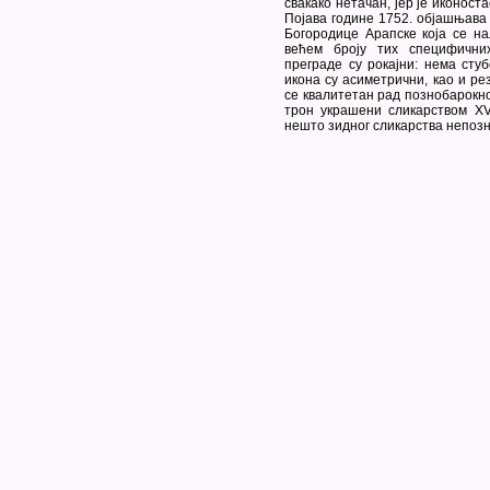
свакако нетачан, јер је иконост
Појава године 1752. објашњава
Богородице Арапске која се на
већем броју тих специфичних
преграде су рокајни: нема сту
икона су асиметрични, као и ре
се квалитетан рад познобарокно
трон украшени сликарством XVI
нешто зидног сликарства непозна