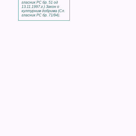
гласник РС бр. 51 од
13.11.1997.г.) Закон о
културним добрима (Сл.
гласник РС бр. 71/94).