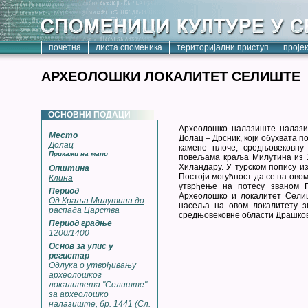
почетна
листа споменика
територијални приступ
проје
АРХЕОЛОШКИ ЛОКАЛИТЕТ СЕЛИШТЕ
ОСНОВНИ ПОДАЦИ
Археолошко налазиште налази 
Место
Долац – Дрсник, који обухвата 
Долац
камене плоче, средњовековну
Прикажи на мапи
повељама краља Милутина из 1
Хиландару. У турском попису из
Општина
Постоји могућност да се на ово
Клина
утврђење на потесу званом П
Период
Археолошко и локалитет Селиш
Од Краља Милутина до
насеља на овом локалитету з
распада Царства
средњовековне области Драшко
Период градње
1200/1400
Основ за упис у
регистар
Одлука о утврђивању
археолошког
локалитета "Селиште"
за археолошко
налазиште, бр. 1441 (Сл.