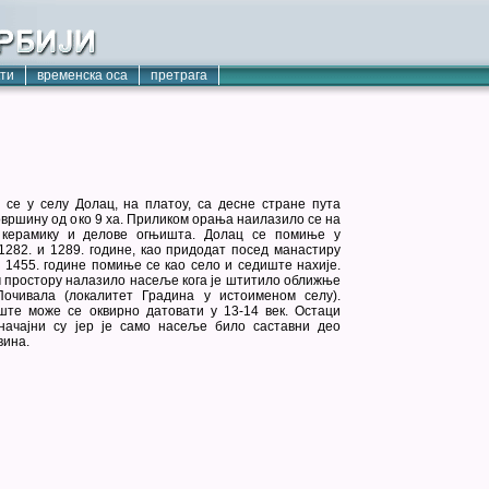
кти
временска оса
претрага
се у селу Долац, на платоу, са десне стране пута
површину од око 9 ха. Приликом орања наилазило се на
 керамику и делове огњишта. Долац се помиње у
282. и 1289. године, као придодат посед манастиру
 1455. године помиње се као село и седиште нахије.
м простору налазило насеље кога је штитило оближње
очивала (локалитет Градина у истоименом селу).
те може се оквирно датовати у 13-14 век. Остаци
начајни су јер је само насеље било саставни део
вина.