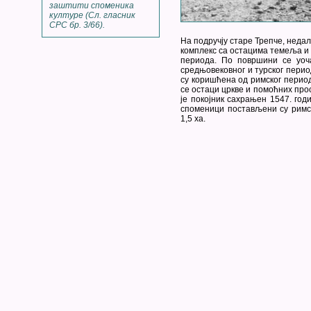
заштити споменика
културе (Сл. гласник
СРС бр. 3/66).
На подручју старе Трепче, неда
комплекс са остацима темеља и 
периода. По површини се уоч
средњовековног и турског перио
су коришћена од римског перио
се остаци цркве и помоћних про
је покојник сахрањен 1547. год
споменици постављени су римс
1,5 ха.