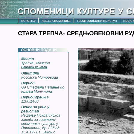
почетна
листа споменика
територијални приступ
проје
СТАРА ТРЕПЧА- СРЕДЊОВЕКОВНИ РУ
ОСНОВНИ ПОДАЦИ
Место
Трепча , Мажићи
Прикажи на мапи
Општина
Косовска Митровица
Период
Од Стефана Немање до
Краља Милутина
Период градње
1100/1400
Основ за упис у
регистар
Решење Покрајинског
завода за заштиту
споменика културе у
Приштини, бр. 235 од
15.4.1971.г. Закон о