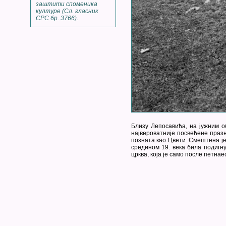
заштити споменика
културе (Сл. гласник
СРС бр. 3766).
Близу Лепосавића, на јужним о
највероватније посвећене празн
позната као Цвети. Смештена је
средином 19. века била подигну
црква, која је само после петна