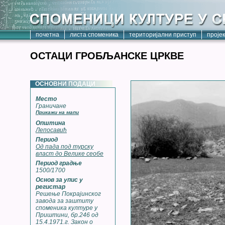
почетна
листа споменика
територијални приступ
проје
ОСТАЦИ ГРОБЉАНСКЕ ЦРКВЕ
ОСНОВНИ ПОДАЦИ
Место
Граничане
Прикажи на мапи
Општина
Лепосавић
Период
Од пада под турску
власт до Велике сеобе
Период градње
1500/1700
Основ за упис у
регистар
Решење Покрајинског
завода за заштиту
споменика културе у
Приштини, бр.246 од
15.4.1971.г. Закон о