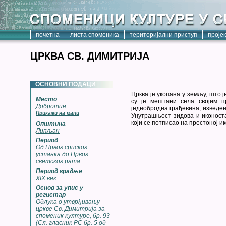
почетна
листа споменика
територијални приступ
проје
ЦРКВА СВ. ДИМИТРИЈА
ОСНОВНИ ПОДАЦИ
Црква је укопана у земљу, што ј
Место
су је мештани села својим пр
Добротин
једнобродна грађевина, изведен
Прикажи на мапи
Унутрашњост зидова и иконоста
који се потписао на престоној и
Општина
Липљан
Период
Од Првог српског
устанка до Првог
светског рата
Период градње
XIX век
Основ за упис у
регистар
Одлука о утврђивању
цркве Св. Димитрија за
споменик културе, бр. 93
(Сл. гласник РС бр. 5 од