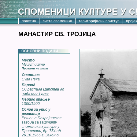
почетна
листа споменика
територијални приступ
проје
МАНАСТИР СВ. ТРОЈИЦА
ОСНОВНИ ПОДАЦИ
Место
Мушутиште
Прикажи на мапи
Општина
Сува Река
Период
Од распада Царства до
пада под Турке
Период градње
1300/1900
Основ за упис у
регистар
Решење Покрајинског
завода за заштиту
споменика културе у
Приштини, бр. 754 од
26.10.1966.г. Закон о