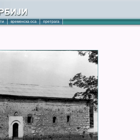
кти
временска оса
претрага