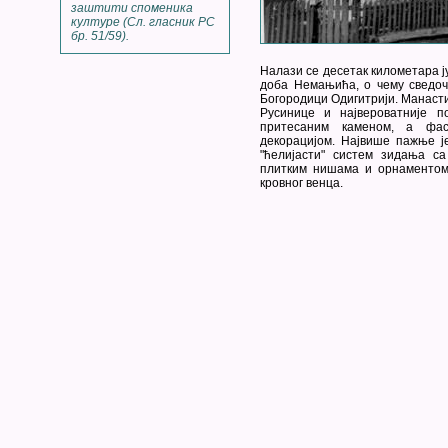
заштити споменика
културе (Сл. гласник РС
бр. 51/59).
Налази се десетак километара ју
доба Немањића, о чему сведочи
Богородици Одигитрији. Манасти
Русинице и највероватније п
притесаним каменом, а фас
декорацијом. Највише пажње је
"ћелијасти" систем зидања са
плитким нишама и орнаментом 
кровног венца.