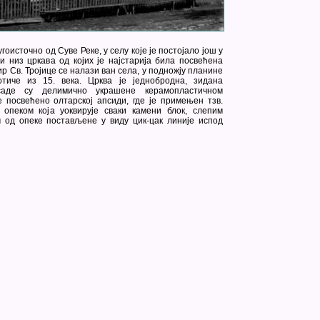
гоисточно од Суве Реке, у селу које је постојало још у
 низ цркава од којих је најстарија била посвећена
р Св. Тројице се налази ван села, у подножју планине
отиче из 15. века. Црква је једнобродна, зидана
аде су делимично украшене керамопластичном
 посвећено олтарској апсиди, где је примењен тзв.
 опеком која уоквирује сваки камени блок, слепим
од опеке постављене у виду цик-цак линије испод