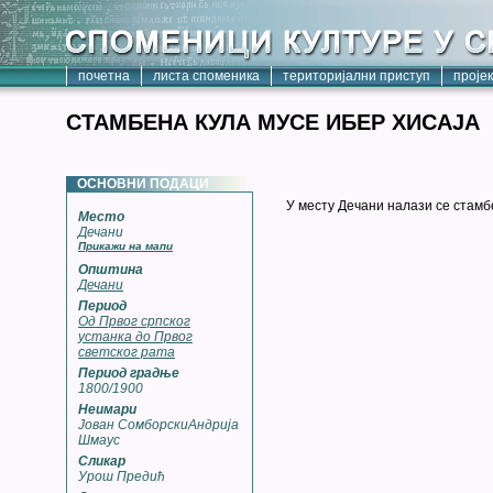
почетна
листа споменика
територијални приступ
проје
СТАМБЕНА КУЛА МУСЕ ИБЕР ХИСАЈА
ОСНОВНИ ПОДАЦИ
У месту Дечани налази се стамбе
Место
Дечани
Прикажи на мапи
Општина
Дечани
Период
Од Првог српског
устанка до Првог
светског рата
Период градње
1800/1900
Неимари
Јован СомборскиАндрија
Шмаус
Сликар
Урош Предић