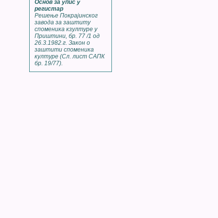
Основ за упис у
регистар
Решење Покрајинског
завода за заштиту
споменика кзултуре у
Приштини, бр. 77 /1 од
26.3.1982.г. Закон о
заштити споменика
културе (Сл. лист САПК
бр. 19/77).