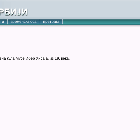
кти
временска оса
претрага
на кула Мусе Ибер Хисаја, из 19. века.