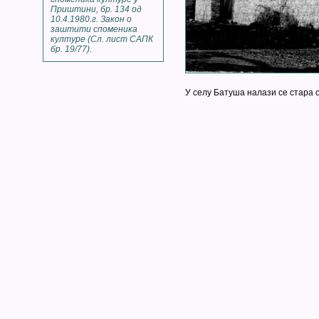
Приштини, бр. 134 од
10.4.1980.г. Закон о
заштити споменика
културе (Сл. лист САПК
бр. 19/77).
У селу Батуша налази се стара с