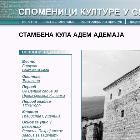
почетна
листа споменика
територијални приступ
проје
СТАМБЕНА КУЛА АДЕМ АДЕМАЈА
ОСНОВНИ ПОДАЦИ
Место
Батуша
Прикажи на мапи
Општина
Ђаковица
Период
Од Велике сеобе до
Првог српског Устанка
Период градње
1700/1900
Ктитор
Градислав Сушеница
Основ за упис у
регистар
Решење Покрајинског
завода за заштиту
споменика културе у