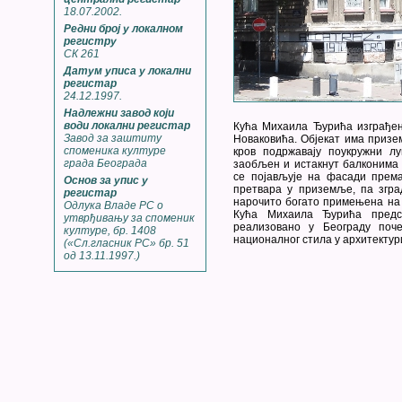
18.07.2002.
Редни број у локалном
регистру
СК 261
Датум уписа у локални
регистар
24.12.1997.
Надлежни завод који
води локални регистар
Кућа Михаила Ђурића изграђена
Завод за заштиту
Новаковића. Објекат има призем
споменика културе
кров подржавају поукружни л
града Београда
заобљен и истакнут балконима 
се појављује на фасади према
Основ за упис у
претвара у приземље, па згра
регистар
нарочито богато примењена на
Одлука Владе РС о
Кућа Михаила Ђурића предс
утврђивању за споменик
реализовано у Београду поче
културе, бр. 1408
националног стила у архитектури
(«Сл.гласник РС» бр. 51
од 13.11.1997.)