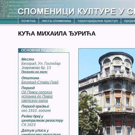
почетна
листа споменика
територијални приступ
проје
КУЋА МИХАИЛА ЂУРИЋА
ОСНОВНИ ПОДАЦИ
Место
Београд, Ул. Господар
Јевремова бр. 13
Прикажи на мапи
Општина
Београд-Стари Град
Период
Од Првог српског
устанка до Првог
светског рата
Период градње
око 1910. године
Редни број у
централном регистру
СК 1623
Датум уписа у
централни регистар