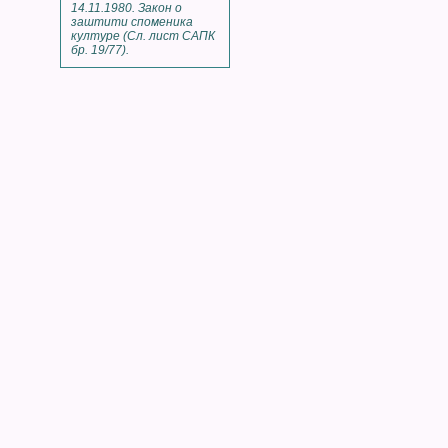
14.11.1980. Закон о
заштити споменика
културе (Сл. лист САПК
бр. 19/77).