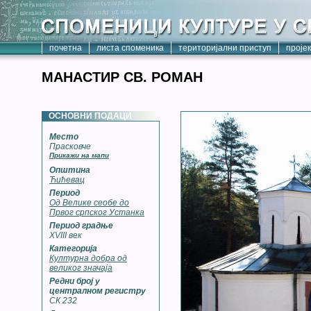
почетна
листа споменика
територијални приступ
проје
МАНАСТИР СВ. РОМАН
ОСНОВНИ ПОДАЦИ
Место
Прасковче
Прикажи на мапи
Општина
Ћићевац
Период
Од Велике сеобе до
Првог српског Устанка
Период градње
XVIII век
Категорија
Културна добра од
великог значаја
Редни број у
централном регистру
СК 232