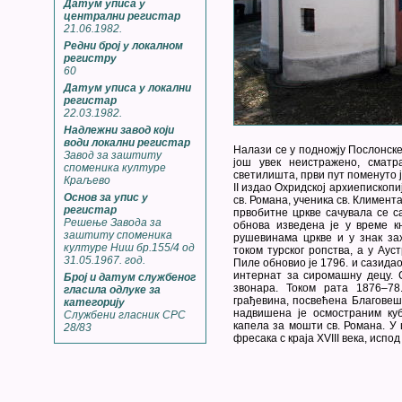
Датум уписа у
централни регистар
21.06.1982.
Редни број у локалном
регистру
60
Датум уписа у локални
регистар
22.03.1982.
Надлежни завод који
води локални регистар
Налази се у подножју Послонске
Завод за заштиту
још увек неистражено, сматр
споменика културе
светилишта, први пут поменуто ј
Краљево
II издао Охридској архиепископиј
Основ за упис у
св. Романа, ученика св. Климента
регистар
првобитне цркве сачувала се с
Решење Завода за
обнова изведена је у време к
заштиту споменика
рушевинама цркве и у знак за
културе Ниш бр.155/4 од
током турског ропства, а у Ау
31.05.1967. год.
Пиле обновио је 1796. и сазидао 
интернат за сиромашну децу. 
Број и датум службеног
звонара. Током рата 1876–7
гласила одлуке за
грађевина, посвећена Благовеш
категорију
надвишена је осмостраним куб
Службени гласник СРС
капела за мошти св. Романа. У
28/83
фресака с краја XVIII века, испо