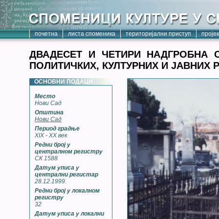
почетна
листа споменика
територијални приступ
проје
ДВАДЕСЕТ И ЧЕТИРИ НАДГРОБНА 
ПОЛИТИЧКИХ, КУЛТУРНИХ И ЈАВНИХ
ОСНОВНИ ПОДАЦИ
Место
Нови Сад
Општина
Нови Сад
Период градње
XIX - XX век
Редни број у
централном регистру
СК 1588
Датум уписа у
централни регистар
28.12.1999.
Редни број у локалном
регистру
32
Датум уписа у локални