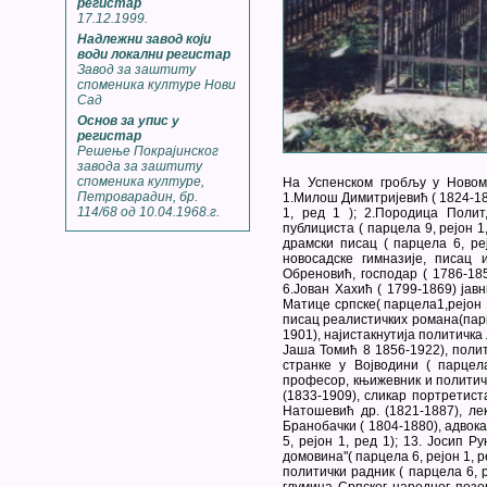
регистар
17.12.1999.
Надлежни завод који
води локални регистар
Завод за заштиту
споменика културе Нови
Сад
Основ за упис у
регистар
Решење Покрајинског
завода за заштиту
споменика културе,
На Успенском гробљу у Новом
Петроварадин, бр.
1.Милош Димитријевић ( 1824-18
114/68 од 10.04.1968.г.
1, ред 1 ); 2.Породица Полит
публициста ( парцела 9, рејон 1
драмски писац ( парцела 6, реј
новосадске гимназије, писац 
Обреновић, господар ( 1786-185
6.Јован Хаxић ( 1799-1869) јав
Матице српске( парцела1,рејон 
писац реалистичких романа(парце
1901), најистакнутија политичка
Јаша Томић 8 1856-1922), поли
странке у Војводини ( парцела
професор, књижевник и политича
(1833-1909), сликар портретиста
Натошевић др. (1821-1887), лек
Бранобачки ( 1804-1880), адвока
5, рејон 1, ред 1); 13. Јосип 
домовина"( парцела 6, рејон 1, 
политички радник ( парцела 6, р