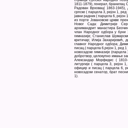
глумица Српског народног позор
1811-1879), генерал, бранилац С
Радован Врховац( 1863-1945),
српске ( парцела 3, рејон 1, ред
јавни радник ( парцела 6, рејон 1
из порте Јовановске цркве пре
Новог Сада: Димитрије Серв
архимандрит манастира Беочин
члан Народног одбора у буни 
гимназије; Станислав Шумарски
критичар; Илија Захаријевић, д
главног Народног одбора; Дими
писац.( парцела 6,рејон 1, ред 
новосадске гимназије (парцела 1
добротвор, целокупно имање заве
Александар Морфидис ( 1810-
литургије ( парцела 3, рејон 1,
официр и писац ( парцела 6, ре
новосадски сенатор, брат песни
1).