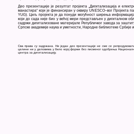
Део презентације је резултат пројекта „Дигитализација и елект
манастира“ који је финансиран у оквиру UNESCO–вог Пројекта па
YUG). Циљ пројекта је да понуди могућност ширења информациј
који до сада није био у већој мери представљен у дигиталном обл
садржи дигитализоване материјале Републичког завода за заштит
Српске академије наука и уметности, Народне библиотеке Србије 
Сва права су задржана. Ни један део презентације не сме се репродуковат
целини ни у деловима у било којој форми без писменог одобрења Национал
центра за дигитализацију.