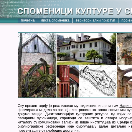
почетна
листа споменика
територијални приступ
проје
Ову презентацију је реализовао мултидисциплинарни тим
Национ
формирања модела за развој електронског каталога споменика кул
документације. Дигитализацијом културних ресурса, од којих с
папирним публикација, спроводи се заштита и отвара могућн
каталогу су комбиновани записи из више институција из Србије к
библиографске референце које омогућавају даље детаљно из
презентације су слободно доступни.