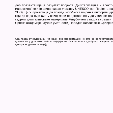
Део презентације је резултат пројекта „Дигитализација и елект
манастира“ који је финансиран у оквиру UNESCO–вог Пројекта па
YUG). Циљ пројекта је да понуди могућност ширења информациј
који до сада није био у већој мери представљен у дигиталном обл
садржи дигитализоване материјале Републичког завода за заштит
Српске академије наука и уметности, Народне библиотеке Србије 
Сва права су задржана. Ни један део презентације не сме се репродуковат
целини ни у деловима у било којој форми без писменог одобрења Национал
центра за дигитализацију.