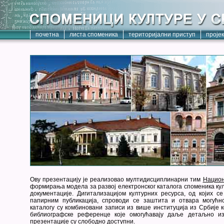
почетна
листа споменика
територијални приступ
проје
Ову презентацију је реализовао мултидисциплинарни тим
Национ
формирања модела за развој електронског каталога споменика кул
документације. Дигитализацијом културних ресурса, од којих с
папирним публикација, спроводи се заштита и отвара могућн
каталогу су комбиновани записи из више институција из Србије к
библиографске референце које омогућавају даље детаљно из
презентације су слободно доступни.