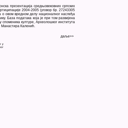
ронска презентација средњовековних српских
ртиципације 2004-2005 (уговор бр. 27243305
а о овом вредном делу националног наслеђа
ику. База података која је при том развијена
у споменика културе, Археолошког института
и Манастира Каленић.
даље>>
и у
ног