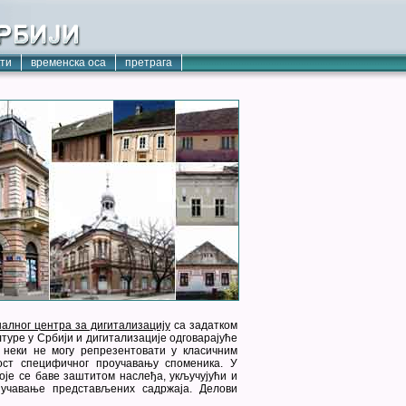
кти
временска оса
претрага
алног центра за дигитализацију
са задатком
туре у Србији и дигитализације одговарајуће
е неки не могу репрезентовати у класичним
ост специфичног проучавању споменика. У
оје се баве заштитом наслеђа, укључујући и
учавање представљених садржаја. Делови