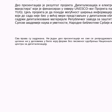
Део презентације је резултат пројекта „Дигитализација и елект
манастира“ који је финансиран у оквиру UNESCO–вог Пројекта па
YUG). Циљ пројекта је да понуди могућност ширења информациј
који до сада није био у већој мери представљен у дигиталном обл
садржи дигитализоване материјале Републичког завода за заштит
Српске академије наука и уметности, Народне библиотеке Србије 
Сва права су задржана. Ни један део презентације не сме се репродуковат
целини ни у деловима у било којој форми без писменог одобрења Национал
центра за дигитализацију.