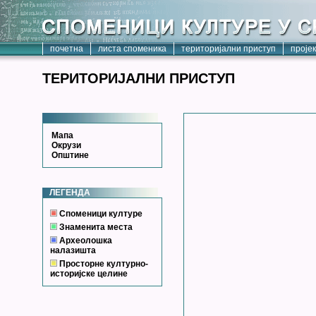
почетна
листа споменика
територијални приступ
проје
ТЕРИТОРИЈАЛНИ ПРИСТУП
Мапа
Окрузи
Општине
ЛЕГЕНДА
Споменици културе
Знаменита места
Археолошка
налазишта
Просторне културно-
историјске целине