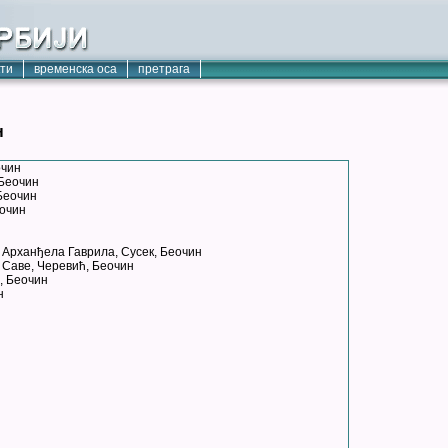
кти
временска оса
претрага
н
очин
 Беочин
Беочин
еочин
 Арханђела Гаврила, Сусек, Беочин
 Саве, Черевић, Беочин
, Беочин
н