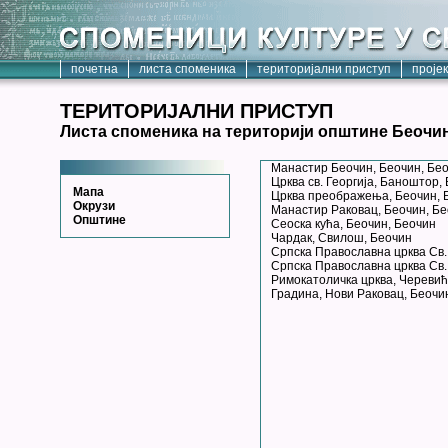
почетна
листа споменика
територијални приступ
проје
ТЕРИТОРИЈАЛНИ ПРИСТУП
Листа споменика на територији општине Беочи
Манастир Беочин, Беочин, Бе
Црква св. Георгија, Баноштор,
Мапа
Црква преображења, Беочин, 
Окрузи
Манастир Раковац, Беочин, Б
Општине
Сеоска кућа, Беочин, Беочин
Чардак, Свилош, Беочин
Српска Православна црква Св.
Српска Православна црква Св.
Римокатоличка црква, Черевић
Градина, Нови Раковац, Беочи