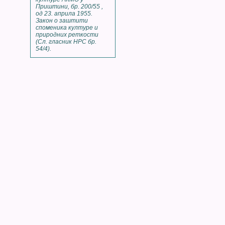
Приштини, бр. 200/55 ,
од 23. априла 1955.
Закон о заштити
споменика културе и
природних реткости
(Сл. гласник НРС бр.
54/4).