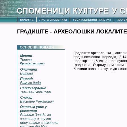
почетна
листа споменика
територијални приступ
проје
ГРАДИШТЕ - АРХЕОЛОШКИ ЛОКАЛИТЕ
ОСНОВНИ ПОДАЦИ
Градиште-археолошки лока
Место
средњовековног периода, 2-14
Трпеза
простор приближно правоугао
Прикажи на мапи
грађевина. О граду нема поме
близини налазила су се два мана
Општина
Витина
Период
Римско доба
Период градње
100-200/1400-1500
Сликар
Василије Романович
Основ за упис у
регистар
Решење Завода за
заштиту и научно
проучавање споменика
културе АКМО у