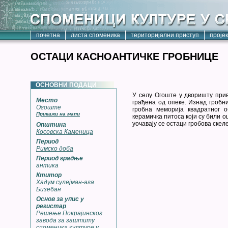
почетна
листа споменика
територијални приступ
проје
ОСТАЦИ КАСНОАНТИЧКЕ ГРОБНИЦЕ
ОСНОВНИ ПОДАЦИ
У селу Огоште у дворишту прив
Место
грађена од опеке. Изнад гробн
Огоште
гробна меморија квадратног 
Прикажи на мапи
керамичка питоса који су били
уочавају се остаци гробова скел
Општина
Косовска Каменица
Период
Римско доба
Период градње
антика
Ктитор
Хадум сулејман-ага
Бизебан
Основ за упис у
регистар
Решење Покрајинског
завода за заштиту
споменика културе у