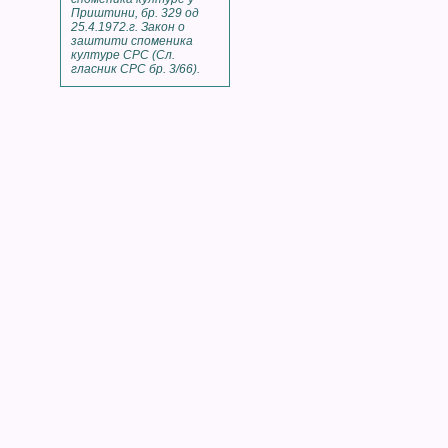
Приштини, бр. 329 од
25.4.1972.г. Закон о
заштити споменика
културе СРС (Сл.
гласник СРС бр. 3/66).