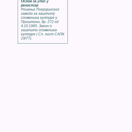
Основ за упис у
регистар
Решење Покрајинског
завода за заштиту
споменика културе у
Приштини, бр. 272 од
4.10.1985. Закон о
заштити споменика
културе ( Сл. лист САПК
19/77).