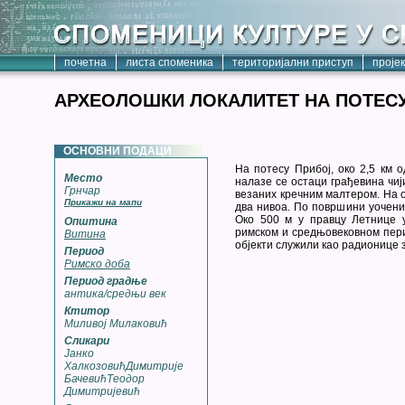
почетна
листа споменика
територијални приступ
проје
АРХЕОЛОШКИ ЛОКАЛИТЕТ НА ПОТЕС
ОСНОВНИ ПОДАЦИ
На потесу Прибој, око 2,5 км 
Место
налазе се остаци грађевина чиј
Грнчар
везаних кречним малтером. На ос
Прикажи на мапи
два нивоа. По површини уочени 
Око 500 м у правцу Летнице 
Општина
римском и средњовековном пери
Витина
објекти служили као радионице 
Период
Римско доба
Период градње
антика/средњи век
Ктитор
Миливој Милаковић
Сликари
Јанко
ХалкозовићДимитрије
БачевићТеодор
Димитријевић